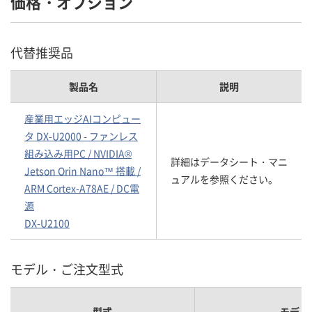
価格・オプション
代替推奨品
製品名
説明
産業用エッジAIコンピュー
タ DX-U2000 - ファンレス
組み込み用PC / NVIDIA®
詳細はデータシート・マニ
Jetson Orin Nano™ 搭載 /
ュアルを参照ください。
ARM Cortex-A78AE / DC電
源
DX-U2100
モデル・ご注文型式
型式
モデル