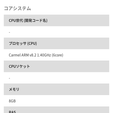
コアシステム
CPU世代 (開発コード名)
-
プロセッサ (CPU)
Carmel ARM v8.2 1.40GHz (6core)
CPUソケット
-
メモリ
8GB
RAS