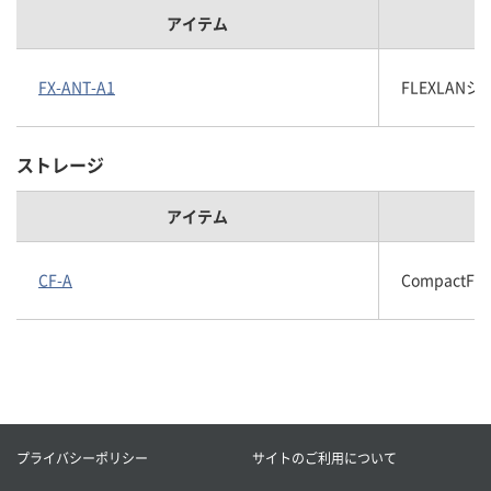
アイテム
FX-ANT-A1
FLEXLAN
ストレージ
アイテム
CF-A
CompactFla
プライバシーポリシー
サイトのご利用について