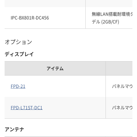
無線LAN搭載耐環境タイプ
IPC-BX801R-DC456
デル (2GB/CF)
オプション
ディスプレイ
アイテム
FPD-21
パネルマウン
FPD-L71ST-DC1
パネルマウン
アンテナ