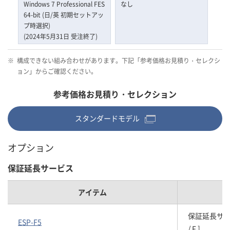
Windows 7 Professional FES
なし
64-bit (日/英 初期セットアッ
プ時選択)
(2024年5月31日 受注終了)
※
構成できない組み合わせがあります。下記「参考価格お見積り・セレクシ
ョン」からご確認ください。
参考価格お見積り・セレクション
スタンダードモデル
オプション
保証延長サービス
アイテム
保証延長サービスパ
ESP-F5
/ F ]