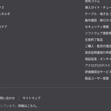
技術コラム
クス
導入ガイド・チュ
エネルギ
ケーブル・端子台 
動作確認・移行ガ
スケア
セキュリティ情報
ソフトウェア更新
生産終了製品
ご購入・販売代理
該非証明書発行申
保証延長・オンサイ
アナログI/Oデバイ
評価機貸出サービ
製品ユーザー登録
問い合わせ
サイトマップ
用しています。
詳細はこちら。