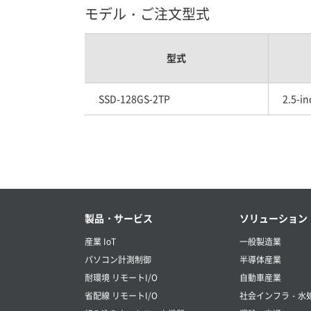
モデル・ご注文型式
型式
SSD-128GS-2TP
2.5-i
製品・サービス
ソリューション
産業 IoT
一般製造業
パソコン計測制御
半導体産業
耐環境 リモートI/O
自動車産業
省配線 リモートI/O
社会インフラ・水