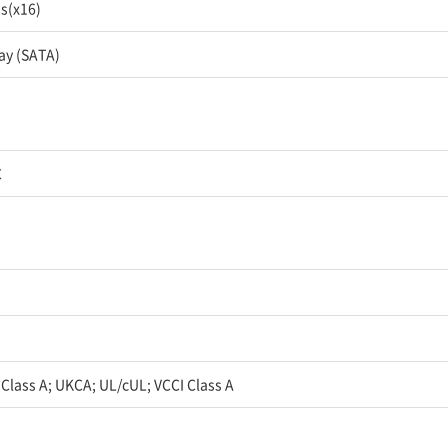
ss(x16)
bay (SATA)
C
 Class A; UKCA; UL/cUL; VCCI Class A