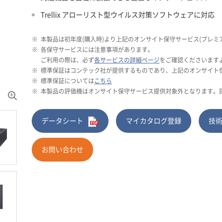
Trellix アローリスト型ウイルス対策ソフトウェアに対応
※
本製品は初年度(購入時)より上記のオンサイト保守サービス(プレミ
※
各保守サービスには注意事項があります。
ご利用の際は、必ず
各サービスの詳細ページ
をご確認くださいます
※
標準保証はコンテック社が提供するものであり、上記のオンサイト保
※
標準保証については
こちら
※
本製品の評価機はオンサイト保守サービス提供対象外となります。評価
データシート
マイカタログ登録
技
お問い合わせ