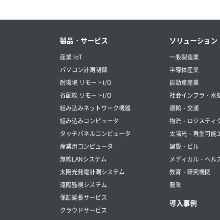
製品・サービス
ソリューション
産業 IoT
一般製造業
パソコン計測制御
半導体産業
耐環境 リモートI/O
自動車産業
省配線 リモートI/O
社会インフラ・水
組み込みネットワーク機器
運輸・交通
組み込みコンピュータ
物流・ロジスティ
タッチパネルコンピュータ
太陽光・再生可能
産業用コンピュータ
建設・ビル
無線LANシステム
メディカル・ヘル
太陽光発電計測システム
教育・研究機関
遠隔監視システム
農業
保証延長サービス
導入事例
クラウドサービス