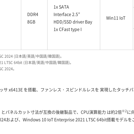
1x SATA
DDR4
Interface 2.5”
Win11 IoT
8GB
HDD/SSD driver Bay
1x CFast type I
se LTSC 2024 (日本語/英語/中国語/韓国語)。
e 2021 LTSC 64bit (日本語/英語/中国語/韓国語)。
TSC 2024。
ロセッサ x6413E を搭載、ファンレス・スピンドルレスを 実現したタ
※2
A-210」とパネルカット寸法が互換の後継製品で、CPU演算能力 は約2倍
に
TSC 2024および、Windows 10 IoT Enterprise 2021 LTSC 