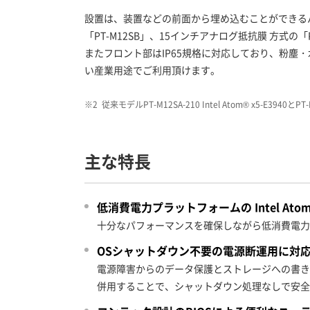
設置は、装置などの前面から埋め込むことができるパネ
「PT-M12SB」、15インチアナログ抵抗膜 方式の
またフロント部はIP65規格に対応しており、粉塵
い産業用途でご利用頂けます。
※2
従来モデルPT-M12SA-210 Intel Atom® x5-E3940とP
主な特長
低消費電力プラットフォームの Intel Atom
十分なパフォーマンスを確保しながら低消費電力
OSシャットダウン不要の電源断運用に対応
電源障害からのデータ保護とストレージへの書き込みを
併用することで、シャットダウン処理なしで安全