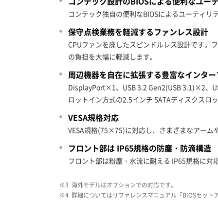
コンテック設計のBIOSによる便利なユー
コンテック独自の便利なBIOSによるユーティリ
保守点検業務を軽減するファンレス設計
CPUファンを廃したスピンドルレス設計です。
の負担を大幅に軽減します。
周辺機器を自在に拡張する豊富なインター
DisplayPort×1、USB 3.2 Gen2(USB 3
ロットイン方式の2.5インチ SATAディスクス
VESA規格対応
VESA規格(75×75)に対応し、さまざまなア
フロント部は IP65規格の防塵・防滴構造
フロント部は粉塵・水流に耐える IP65規格に対
※3
海外モデルはオプションでの対応です。
※4
詳細についてはリファレンスマニュアル「BIOSセット