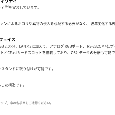
ティリティ
※4
ティ
を実装しています。
ファンによるホコリや異物の侵入を心配する必要がなく、 経年劣化する
フェイス
.1)×2、USB 2.0×4、LAN×2に加えて、アナログ RGBポート、 RS-232C×
ロットとCFastカードスロットを搭載しており、OSとデータの分離も可能
ームやスタンドに取り付けが可能です。
応した構造です。
アップ」章の各項目をご確認ください。