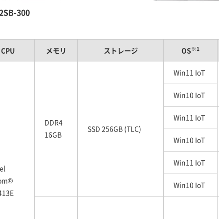
2SB-300
※1
CPU
メモリ
ストレージ
OS
Win11 IoT
Win10 IoT
Win11 IoT
DDR4
SSD 256GB (TLC)
16GB
Win10 IoT
Win11 IoT
el
om®
Win10 IoT
413E