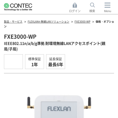
ログイン
検索
Menu
製品・サービス
FLEXLAN® 無線LANソリューション
FXE3000-WP
価格・オプショ
ン
FXE3000-WP
IEEE802.11n/a/b/g準拠 耐環境無線LANアクセスポイント(親
局/子局)
標準保証
延長保証
1年
最長6年