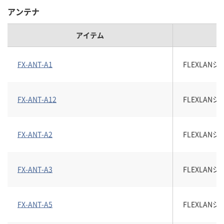
アンテナ
アイテム
FX-ANT-A1
FLEXLAN
FX-ANT-A12
FLEXLANシ
FX-ANT-A2
FLEXLAN
FX-ANT-A3
FLEXLAN
FX-ANT-A5
FLEXLAN