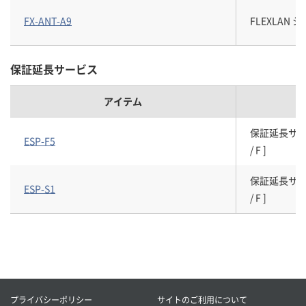
FX-ANT-A9
FLEXLAN 
保証延長サービス
アイテム
保証延長サービスパ
ESP-F5
/ F ]
保証延長サービスパ
ESP-S1
/ F ]
プライバシーポリシー
サイトのご利用について