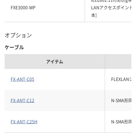
FXE3000-WP
LANアクセスポイント(
本]
オプション
ケーブル
アイテム
FX-ANT-C05
FLEXLAN
FX-ANT-C12
N-SMA形同軸
FX-ANT-C25H
N-SMA形同軸