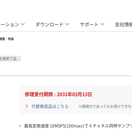
ューション
ダウンロード
サポート
会社情
概要・特長
生産終了品
修理受付期限 : 2031年03月13日
代替推奨品はこちら
※期限内であってもお受けできな
最高変換速度 10MSPS(100nsec)で 4 チャネル同時サ