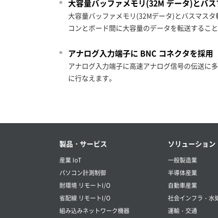
大容量バッファメモリ(32M データ)と
大容量バッファメモリ(32Mデータ)とバスマ
コンとボード間に大容量のデータを転送すること
アナログ入力端子に BNC コネクタを採用
アナログ入力端子に高速アナログ信号の伝送に多
に行なえます。
製品・サービス
ソリューション
産業 IoT
一般製造業
パソコン計測制御
半導体産業
耐環境 リモートI/O
自動車産業
省配線 リモートI/O
社会インフラ・水
組み込みネットワーク機器
運輸・交通