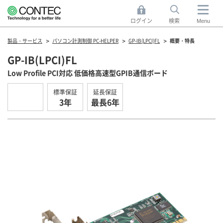
ログイン
検索
Menu
製品・サービス
パソコン計測制御 PC-HELPER
GP-IB(LPCI)FL
概要・特長
GP-IB(LPCI)FL
Low Profile PCI対応 低価格高速型GPIB通信ボード
標準保証
延長保証
3年
最長6年