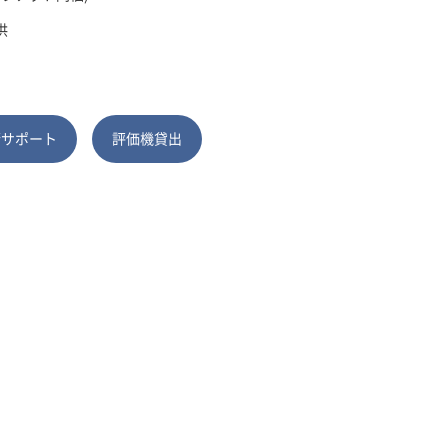
供
術サポート
評価機貸出