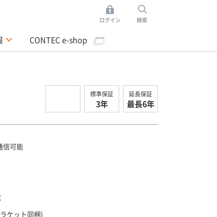
ログイン
検索
報
CONTEC e-shop
標準保証
延長保証
3年
最長6年
 で通信可能
載
(ブラケット同梱)