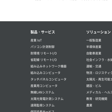
製品・サービス
ソリューション
産業 IoT
一般製造業
パソコン計測制御
半導体産業
耐環境 リモートI/O
自動車産業
省配線 リモートI/O
社会インフラ・水
組み込みネットワーク機器
運輸・交通
組み込みコンピュータ
物流・ロジスティ
タッチパネルコンピュータ
太陽光・再生可能
産業用コンピュータ
建設・ビル
無線LANシステム
メディカル・ヘル
太陽光発電計測システム
教育・研究機関
遠隔監視システム
農業
保証延長サービス