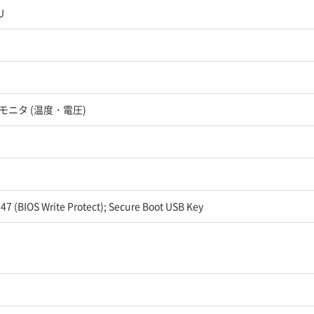
U
モニタ (温度・電圧)
47 (BIOS Write Protect); Secure Boot USB Key