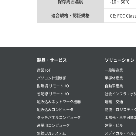
保存周囲温度
-10 ~ 60°C
適合規格・認証規格
CE; FCC Class
製品・サービス
ソリューション
産業 IoT
一般製造業
パソコン計測制御
半導体産業
耐環境 リモートI/O
自動車産業
省配線 リモートI/O
社会インフラ・水
組み込みネットワーク機器
運輸・交通
組み込みコンピュータ
物流・ロジスティ
タッチパネルコンピュータ
太陽光・再生可能
産業用コンピュータ
建設・ビル
無線LANシステム
メディカル・ヘル