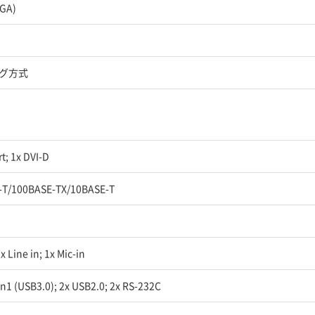
XGA)
グ方式
t; 1x DVI-D
-T/100BASE-TX/10BASE-T
x Line in; 1x Mic-in
n1 (USB3.0); 2x USB2.0; 2x RS-232C