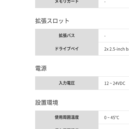
メモリカード
-
拡張スロット
拡張バス
-
ドライブベイ
2x 2.5-inch 
電源
入力電圧
12 ~ 24VDC
設置環境
使用周囲温度
0 ~ 45°C