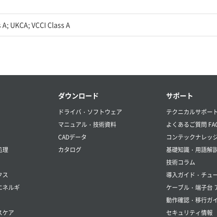
 A; UKCA; VCCI Class A
ダウンロード
サポート
ドライバ・ソフトウェア
テクニカルサポー
マニュアル・技術資料
よくあるご質問 FA
CADデータ
コンテックナレッ
処理
カタログ
基礎知識・用語解
技術コラム
クス
導入ガイド・チュ
エネルギ
ケーブル・端子台 
動作確認・移行ガ
スケア
セキュリティ情報