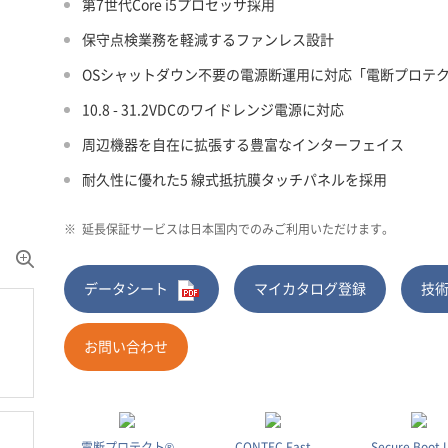
第7世代Core i5プロセッサ採用
保守点検業務を軽減するファンレス設計
OSシャットダウン不要の電源断運用に対応「電断プロテク
10.8 - 31.2VDCのワイドレンジ電源に対応
周辺機器を自在に拡張する豊富なインターフェイス
耐久性に優れた5 線式抵抗膜タッチパネルを採用
※
延長保証サービスは日本国内でのみご利用いただけます。
データシート
マイカタログ登録
技
お問い合わせ
電断プロテクト®
CONTEC Fast
Secure Boot 