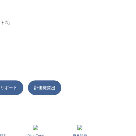
ト®」
術サポート
評価機貸出
USB
Disk Copy
自己診断