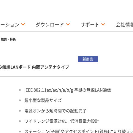
ューション
ダウンロード
サポート
会社情
概要・特長
新商品
流 組み込み無線LANボード 内蔵アンテナタイプ
IEEE 802.11ax/ac/n/a/b/g 準拠の無線LAN通信
超小型な製品サイズ
電源オンから短時間での起動完了
ワイドレンジ電源対応、低消費電力設計
ステーション(子局)やアクセスポイント(親局)に切り替え