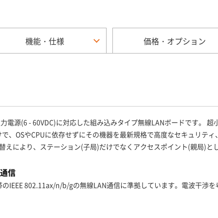
機能・仕様
価格・オプション
)準拠、ワイド入力電源(6 - 60VDC)に対応した組み込みタイプ無線LANボード
するだけで、OSやCPUに依存せずにその機器を最新規格で高度なセキュリ
り替えにより、ステーション(子局)だけでなくアクセスポイント(親局)と
AN通信
び、2.4GHz帯のIEEE 802.11ax/n/b/gの無線LAN通信に準拠してい