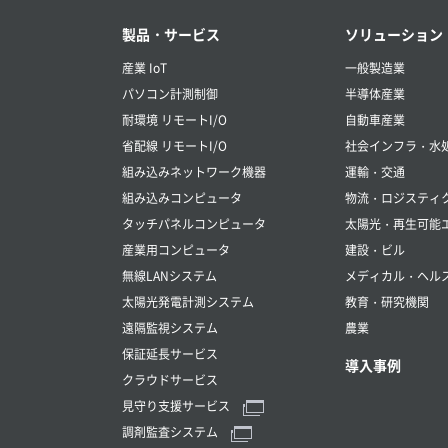
製品・サービス
ソリューション
産業 IoT
一般製造業
パソコン計測制御
半導体産業
耐環境 リモートI/O
自動車産業
省配線 リモートI/O
社会インフラ・水
組み込みネットワーク機器
運輸・交通
組み込みコンピュータ
物流・ロジスティ
タッチパネルコンピュータ
太陽光・再生可能
産業用コンピュータ
建設・ビル
無線LANシステム
メディカル・ヘル
太陽光発電計測システム
教育・研究機関
遠隔監視システム
農業
保証延長サービス
導入事例
クラウドサービス
見守り支援サービス
調剤監査システム