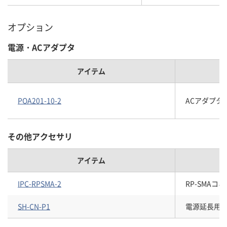
オプション
電源・ACアダプタ
アイテム
POA201-10-2
ACアダプタ(12
その他アクセサリ
アイテム
IPC-RPSMA-2
RP-SMA
SH-CN-P1
電源延長用