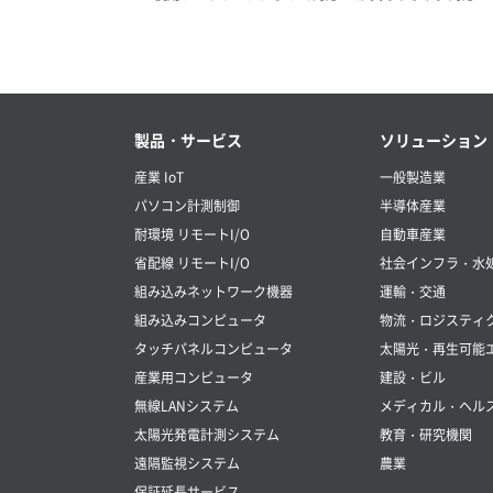
製品・サービス
ソリューション
産業 IoT
一般製造業
パソコン計測制御
半導体産業
耐環境 リモートI/O
自動車産業
省配線 リモートI/O
社会インフラ・水
組み込みネットワーク機器
運輸・交通
組み込みコンピュータ
物流・ロジスティ
タッチパネルコンピュータ
太陽光・再生可能
産業用コンピュータ
建設・ビル
無線LANシステム
メディカル・ヘル
太陽光発電計測システム
教育・研究機関
遠隔監視システム
農業
保証延長サービス