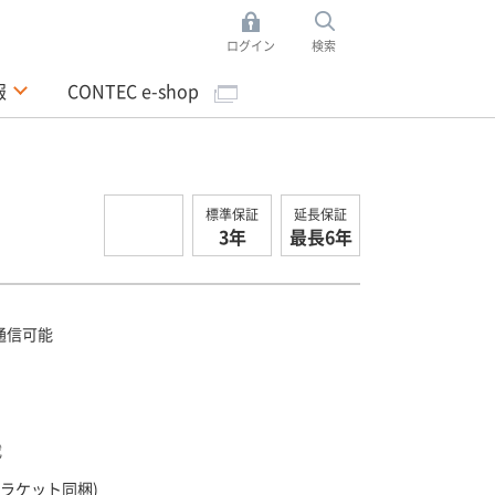
ログイン
検索
報
CONTEC e-shop
標準保証
延長保証
3年
最長6年
 で通信可能
載
(ブラケット同梱)