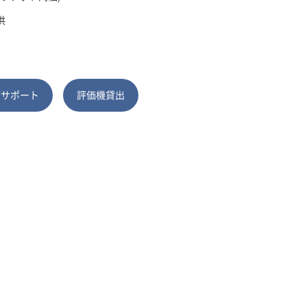
供
術サポート
評価機貸出